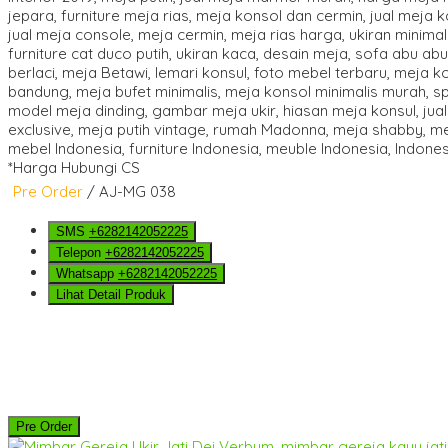
*Harga Hubungi CS
Pre Order
/ AJ-MG 038
SMS
+6282142052225
Telepon
+6282142052225
Whatsapp
+6282142052225
Lihat Detail Produk
Pre Order