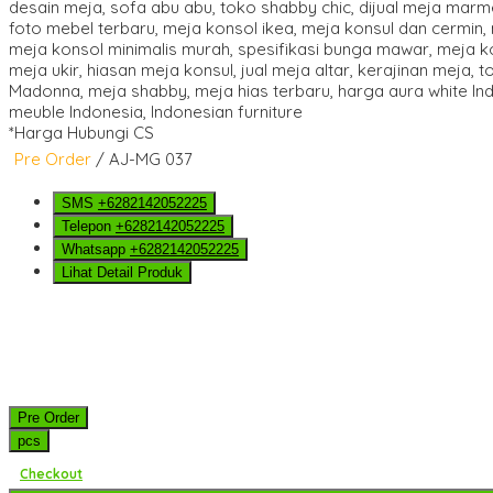
*Harga Hubungi CS
Pre Order
/ AJ-MG 037
SMS
+6282142052225
Telepon
+6282142052225
Whatsapp
+6282142052225
Lihat Detail Produk
Pre Order
pcs
Checkout