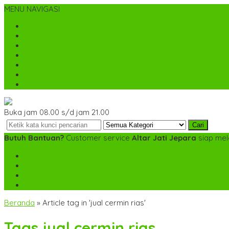
MENU NAVIGASI
Home
Tentang Kami
Cara Pemesanan
Kontak Kami
Desain Custom
Katalog
Cek Biaya Kirim
Buka jam 08.00 s/d jam 21.00
Cari
Butuh Bantuan?
Customer service
Altar Jati Jepara
siap mel
SMS
+6282142052225
TELP
+6282142052225
WA
+6282142052225
mebel.gereja@gmail.com
Beranda
»
Article tag in 'jual cermin rias'
Tags
jual cermin rias