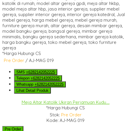
*Harga Hubungi CS
Pre Order
/ AJ-MAG 019
SMS
+6282142052225
Telepon
+6282142052225
Whatsapp
+6282142052225
Lihat Detail Produk
Meja Altar Katolik Ukiran Perjamuan Kudu....
*Harga Hubungi CS
Stok:
Pre Order
Kode: AJ-MAG 019
Pre Order