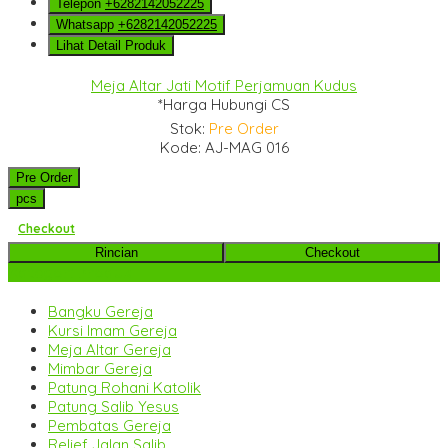
Telepon
+6282142052225
Whatsapp
+6282142052225
Lihat Detail Produk
Meja Altar Jati Motif Perjamuan Kudus
*Harga Hubungi CS
Stok:
Pre Order
Kode: AJ-MAG 016
Pre Order
pcs
Checkout
Rincian
Checkout
Kategori Produk
Bangku Gereja
Kursi Imam Gereja
Meja Altar Gereja
Mimbar Gereja
Patung Rohani Katolik
Patung Salib Yesus
Pembatas Gereja
Relief Jalan Salib