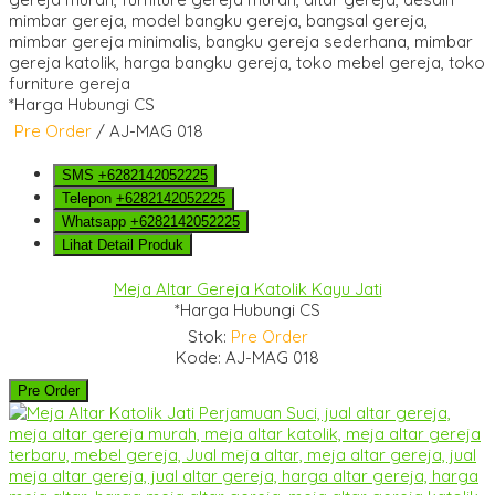
*Harga Hubungi CS
Pre Order
/ AJ-MAG 018
SMS
+6282142052225
Telepon
+6282142052225
Whatsapp
+6282142052225
Lihat Detail Produk
Meja Altar Gereja Katolik Kayu Jati
*Harga Hubungi CS
Stok:
Pre Order
Kode: AJ-MAG 018
Pre Order