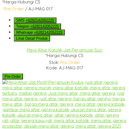
*Harga Hubungi CS
Pre Order
/ AJ-MAG 017
SMS
+6282142052225
Telepon
+6282142052225
Whatsapp
+6282142052225
Lihat Detail Produk
Meja Altar Katolik Jati Perjamuan Suci
*Harga Hubungi CS
Stok:
Pre Order
Kode: AJ-MAG 017
Pre Order