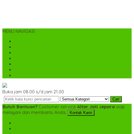
MENU NAVIGASI
Home
Tentang Kami
Cara Pemesanan
Kontak Kami
Desain Custom
Katalog
Cek Biaya Kirim
Buka jam 08.00 s/d jam 21.00
Cari
Butuh Bantuan?
Customer service
Altar Jati Jepara
siap
melayani dan membantu Anda.
Kontak Kami
SMS
+6282142052225
TELP
+6282142052225