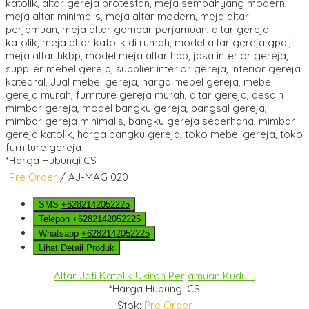
*Harga Hubungi CS
Pre Order
/ AJ-MAG 020
SMS
+6282142052225
Telepon
+6282142052225
Whatsapp
+6282142052225
Lihat Detail Produk
Altar Jati Katolik Ukiran Perjamuan Kudu....
*Harga Hubungi CS
Stok:
Pre Order