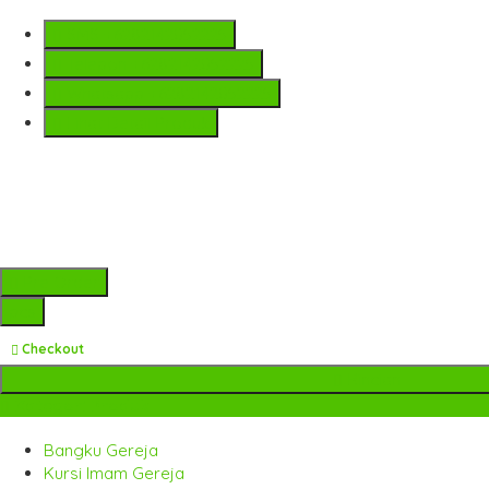
SMS
+6282142052225
Telepon
+6282142052225
Whatsapp
+6282142052225
Lihat Detail Produk
Pre Order
pcs
Checkout
Rincian
Kategori Produk
Bangku Gereja
Kursi Imam Gereja