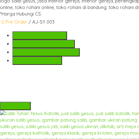
*Harga Hubungi CS
Pre Order
/ AJ-SY 003
SMS
+6282142052225
Telepon
+6282142052225
Whatsapp
+6282142052225
Lihat Detail Produk
Pre Order