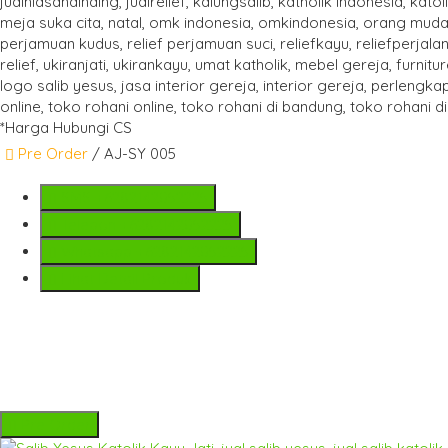
*Harga Hubungi CS
Pre Order
/ AJ-SY 005
SMS
+6282142052225
Telepon
+6282142052225
Whatsapp
+6282142052225
Lihat Detail Produk
Pre Order