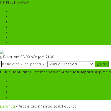
MENU NAVIGASI
Home
Tentang Kami
Cara Pemesanan
Kontak Kami
Desain Custom
Katalog
Cek Biaya Kirim
Buka jam 08.00 s/d jam 21.00
Cari
Butuh Bantuan?
Customer service
Altar Jati Jepara
siap mela
SMS
+6282142052225
TELP
+6282142052225
WA
+6282142052225
mebel.gereja@gmail.com
Beranda
»
Article tag in 'harga salib kayu jati'