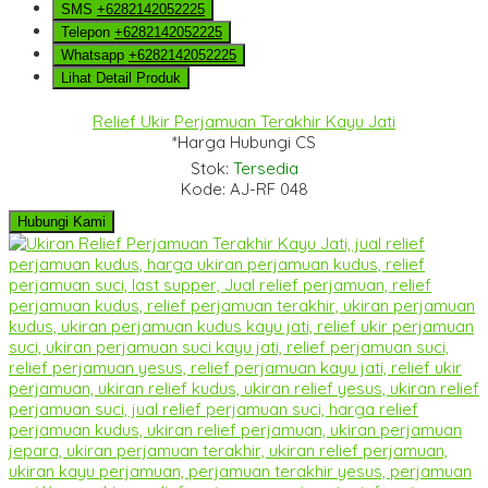
SMS
+6282142052225
Telepon
+6282142052225
Whatsapp
+6282142052225
Lihat Detail Produk
Relief Ukir Perjamuan Terakhir Kayu Jati
*Harga Hubungi CS
Stok:
Tersedia
Kode: AJ-RF 048
Hubungi Kami