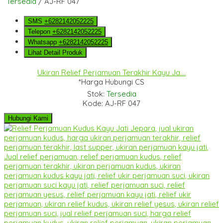
Tersedia
/ AJ-RF 047
SMS
+6282142052225
Telepon
+6282142052225
Whatsapp
+6282142052225
Lihat Detail Produk
Ukiran Relief Perjamuan Terakhir Kayu Ja....
*Harga Hubungi CS
Stok:
Tersedia
Kode: AJ-RF 047
Hubungi Kami