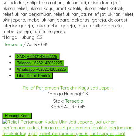
*Harga Hubungi CS
Tersedia
/ AJ-RF 045
SMS
+6282142052225
Telepon
+6282142052225
Whatsapp
+6282142052225
Lihat Detail Produk
Relief Perjamuan Terakhir Kayu Jati Jepa....
*Harga Hubungi CS
Stok:
Tersedia
Kode: AJ-RF 045
Hubungi Kami