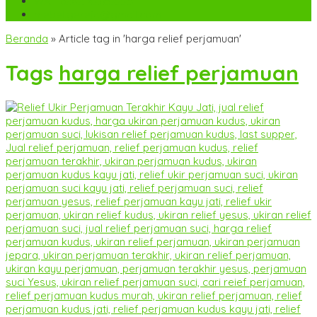
WA
+6282142052225
mebel.gereja@gmail.com
Beranda
»
Article tag in 'harga relief perjamuan'
Tags
harga relief perjamuan