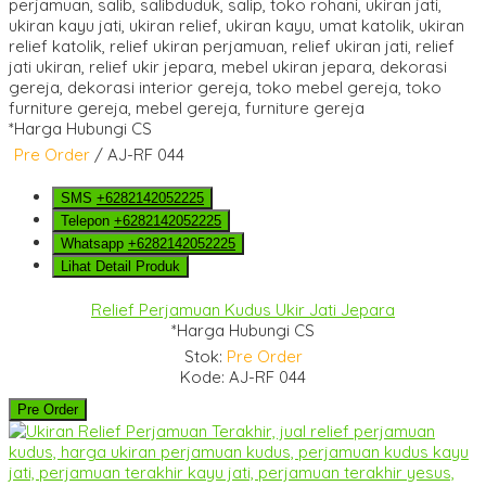
*Harga Hubungi CS
Pre Order
/ AJ-RF 044
SMS
+6282142052225
Telepon
+6282142052225
Whatsapp
+6282142052225
Lihat Detail Produk
Relief Perjamuan Kudus Ukir Jati Jepara
*Harga Hubungi CS
Stok:
Pre Order
Kode: AJ-RF 044
Pre Order