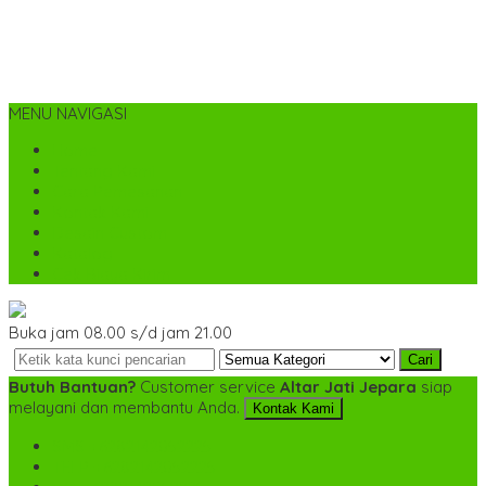
MENU NAVIGASI
Home
Tentang Kami
Cara Pemesanan
Kontak Kami
Desain Custom
Katalog
Cek Biaya Kirim
Buka jam 08.00 s/d jam 21.00
Cari
Butuh Bantuan?
Customer service
Altar Jati Jepara
siap
melayani dan membantu Anda.
Kontak Kami
SMS
+6282142052225
TELP
+6282142052225