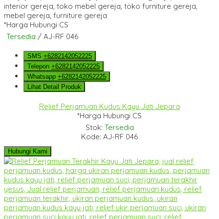
*Harga Hubungi CS
Tersedia
/ AJ-RF 046
SMS
+6282142052225
Telepon
+6282142052225
Whatsapp
+6282142052225
Lihat Detail Produk
Relief Perjamuan Kudus Kayu Jati Jepara
*Harga Hubungi CS
Stok:
Tersedia
Kode: AJ-RF 046
Hubungi Kami