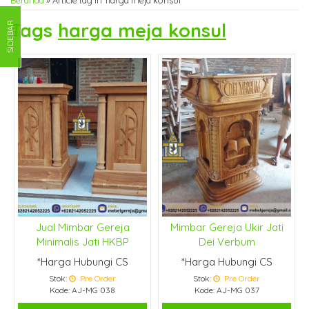
Beranda
»
Article tag in 'harga meja konsul'
Tags
harga meja konsul
SIDEBAR
Jual Mimbar Gereja
Mimbar Gereja Ukir Jati
Minimalis Jati HKBP
Dei Verbum
*Harga Hubungi CS
*Harga Hubungi CS
Stok:
Pre Order
Stok:
Pre Order
Kode: AJ-MG 038
Kode: AJ-MG 037