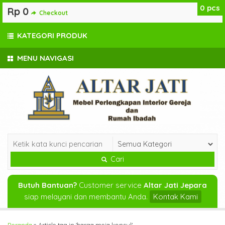
0
pcs
Rp 0
Checkout
KATEGORI PRODUK
MENU NAVIGASI
Cari
Butuh Bantuan?
Customer service
Altar Jati Jepara
siap melayani dan membantu Anda.
Kontak Kami