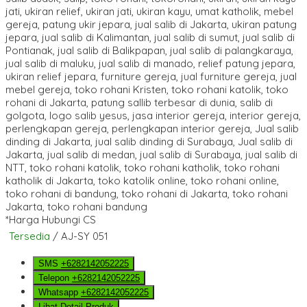
*Harga Hubungi CS
Tersedia
/ AJ-SY 051
SMS
+6282142052225
Telepon
+6282142052225
Whatsapp
+6282142052225
Lihat Detail Produk