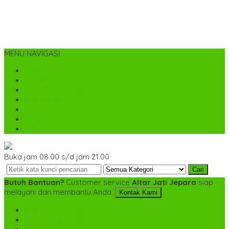
MENU NAVIGASI
Home
Tentang Kami
Cara Pemesanan
Kontak Kami
Desain Custom
Katalog
Cek Biaya Kirim
Buka jam 08.00 s/d jam 21.00
Cari
Butuh Bantuan?
Customer service
Altar Jati Jepara
siap
melayani dan membantu Anda.
Kontak Kami
SMS
+6282142052225
TELP
+6282142052225