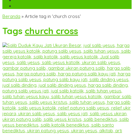
WA
+6282142052225
mebel.gereja@gmail.com
Beranda
»
Article tag in 'church cross'
Tags
church cross