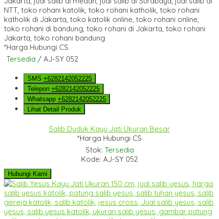
*Harga Hubungi CS
Tersedia
/ AJ-SY 052
SMS
+6282142052225
Telepon
+6282142052225
Whatsapp
+6282142052225
Lihat Detail Produk
Salib Duduk Kayu Jati Ukuran Besar
*Harga Hubungi CS
Stok:
Tersedia
Kode: AJ-SY 052
Hubungi Kami