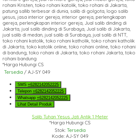
*Harga Hubungi CS
Tersedia
/ AJ-SY 049
SMS
+6282142052225
Telepon
+6282142052225
Whatsapp
+6282142052225
Lihat Detail Produk
Salib Tuhan Yesus Jati Antik 1 Meter
*Harga Hubungi CS
Stok:
Tersedia
Kode: AJ-SY 049