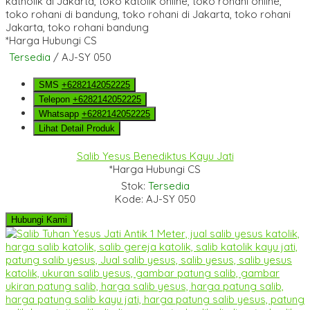
*Harga Hubungi CS
Tersedia
/ AJ-SY 050
SMS
+6282142052225
Telepon
+6282142052225
Whatsapp
+6282142052225
Lihat Detail Produk
Salib Yesus Benediktus Kayu Jati
*Harga Hubungi CS
Stok:
Tersedia
Kode: AJ-SY 050
Hubungi Kami