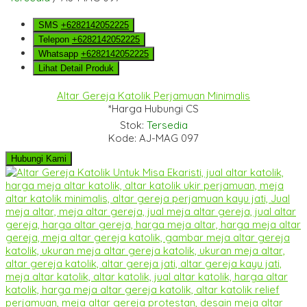
SMS
+6282142052225
Telepon
+6282142052225
Whatsapp
+6282142052225
Lihat Detail Produk
Altar Gereja Katolik Perjamuan Minimalis
*Harga Hubungi CS
Stok:
Tersedia
Kode: AJ-MAG 097
Hubungi Kami