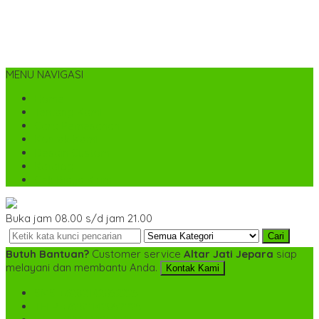
MENU NAVIGASI
Home
Tentang Kami
Cara Pemesanan
Kontak Kami
Desain Custom
Katalog
Cek Biaya Kirim
Buka jam 08.00 s/d jam 21.00
Cari
Butuh Bantuan?
Customer service
Altar Jati Jepara
siap
melayani dan membantu Anda.
Kontak Kami
SMS
+6282142052225
TELP
+6282142052225