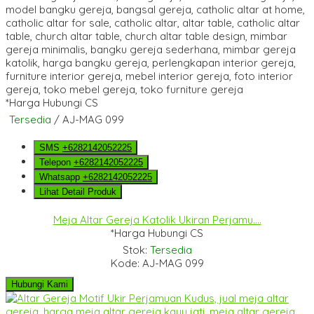
*Harga Hubungi CS
Tersedia
/ AJ-MAG 099
SMS
+6282142052225
Telepon
+6282142052225
Whatsapp
+6282142052225
Lihat Detail Produk
Meja Altar Gereja Katolik Ukiran Perjamu....
*Harga Hubungi CS
Stok:
Tersedia
Kode: AJ-MAG 099
Hubungi Kami