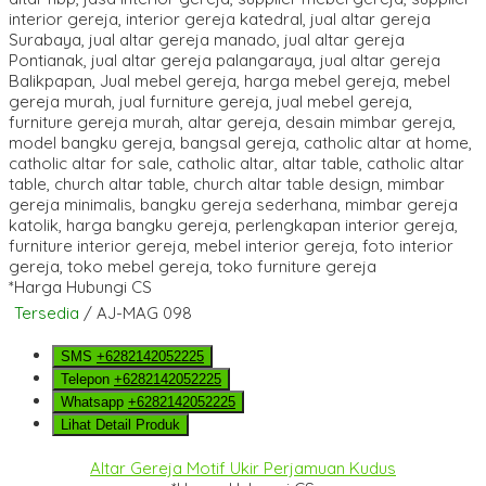
*Harga Hubungi CS
Tersedia
/ AJ-MAG 098
SMS
+6282142052225
Telepon
+6282142052225
Whatsapp
+6282142052225
Lihat Detail Produk
Altar Gereja Motif Ukir Perjamuan Kudus