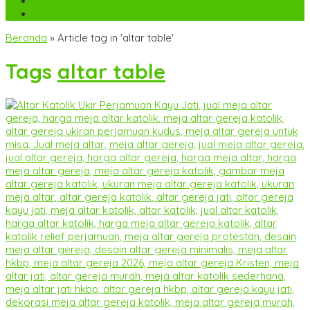
WA
+6282142052225
mebel.gereja@gmail.com
Beranda
»
Article tag in 'altar table'
Tags
altar table